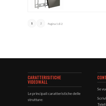
1
2
Pagina 1 di 2
CARATTERISITICHE
CON
VIDEOWALL
Se vu
Le principali caratteristiche delle
Scriv
strutture:
Telef