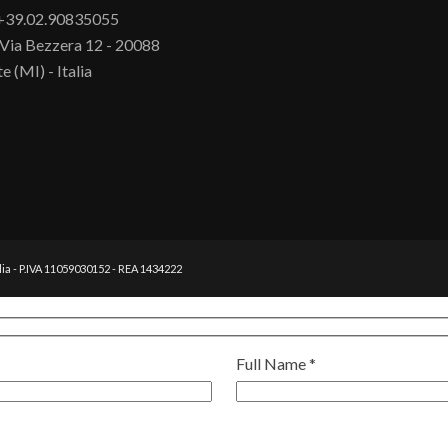
 +39.02.90835055
Via Bezzera 12 - 20088
e (MI) - Italia
lia - P.IVA 11059030152 - REA 1434222
Full Name *