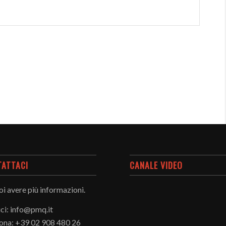
TATTACI
CANALE VIDEO
oi avere più informazioni.
ici: info@pmq.it
ona: +39 02 908 480 26