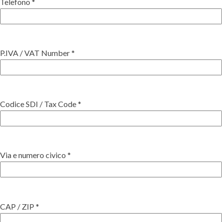
Telefono *
P.IVA / VAT Number *
Codice SDI / Tax Code *
Via e numero civico *
CAP / ZIP *