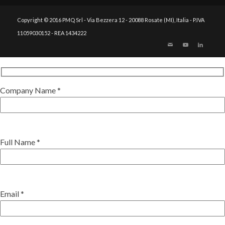
Copyright © 2016 PMQ Srl - Via Bezzera 12 - 20088 Rosate (MI), Italia - P.IVA
11059030152 - REA 1434222
Company Name *
Full Name *
Email *