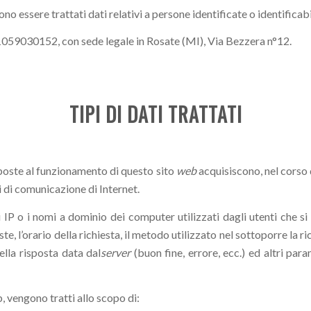
o essere trattati dati relativi a persone identificate o identificabi
.11059030152, con sede legale in Rosate (MI), Via Bezzera n°12.
TIPI DI DATI TRATTATI
oste al funzionamento di questo sito
web
acquisiscono, nel corso d
li di comunicazione di Internet.
i IP o i nomi a dominio dei computer utilizzati dagli utenti che si
ste, l’orario della richiesta, il metodo utilizzato nel sottoporre la ri
ella risposta data dal
server
(buon fine, errore, ecc.) ed altri para
b, vengono tratti allo scopo di: