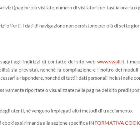
servizi (pagine più visitate, numero di visitatori per fascia oraria o
zi offerti. I dati di navigazione non persistono per più di sette gio
essaggi agli indirizzi di contatto del sito web
www.vwall.it
, i mes
bilità sia prevista), nonché la compilazione e l’inoltro dei modul
ecessari a rispondere, nonché di tutti i dati personali inclusi nelle c
sivamente riportate o visualizzate nelle pagine del sito predisposte
 degli utenti, né vengono impiegati altri metodi di tracciamento.
i cookies si rimanda alla sezione specifica
INFORMATIVA COOK