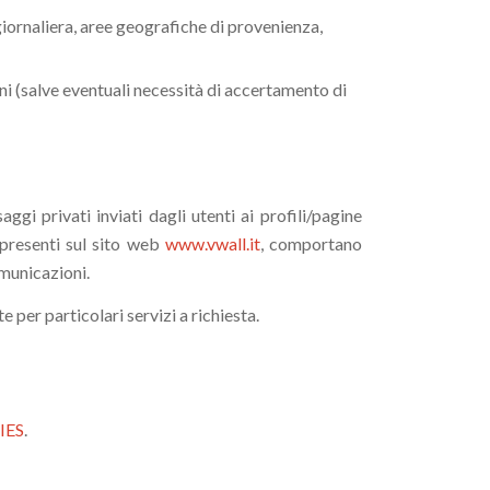
 giornaliera, aree geografiche di provenienza,
rni (salve eventuali necessità di accertamento di
saggi privati inviati dagli utenti ai profili/pagine
i presenti sul sito web
www.vwall.it
, comportano
omunicazioni.
 per particolari servizi a richiesta.
IES
.