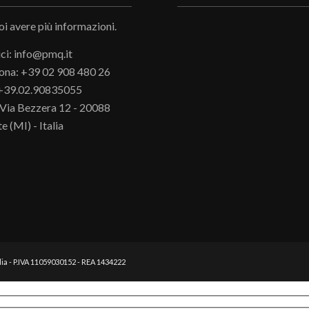
oi avere più informazioni.
ici: info@pmq.it
ona: +39 02 908 480 26
 +39.02.90835055
Via Bezzera 12 - 20088
e (MI) - Italia
lia - P.IVA 11059030152 - REA 1434222