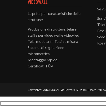
VIDEOWALL
Se vu
Le principali caratteristiche delle
Scriv
strutture:
Telef
Produzione di strutture, telai e
Fax:
staffe per video wall e video-led
Sede 
Telai modulari— Telai su misura
Rosat
Sistema di regolazione
micrometrica
Montaggio rapido
Certificati TÜV
Copyright © 2016 PMQ Srl - Via Bezzera 12 - 20088 Rosate (MI), Ita