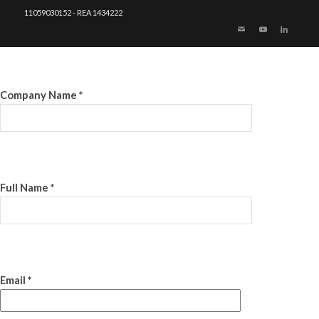
11059030152 - REA 1434222
Company Name *
Full Name *
Email *