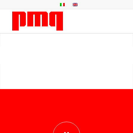
LEDWALL
1
2
3