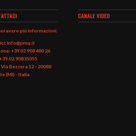
TATTACI
CANALE VIDEO
oi avere più informazioni.
ici: info@pmq.it
fona: +39 02 908 480 26
 +39.02.90835055
 Via Bezzera 12 - 20088
e (MI) - Italia