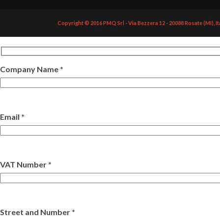
Copyright © 2016 PMQ Srl - Via Bezzera 12 - 20088 Rosate (MI), It
Company Name *
Email *
VAT Number *
Street and Number *