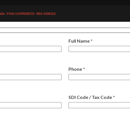
alia - P.IVA 11059030152 - REA 1434222
Full Name *
Phone *
SDI Code / Tax Code *