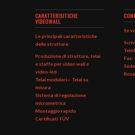
CARATTERISITICHE
CON
VIDEOWALL
Se vu
Le principali caratteristiche
Scriv
delle strutture:
Tele
Produzione di strutture, telai
Fax:
e staffe per video wall e
Sede
video-led
Rosat
Telai modulari— Telai su
misura
Sistema di regolazione
micrometrica
Montaggio rapido
Certificati TÜV