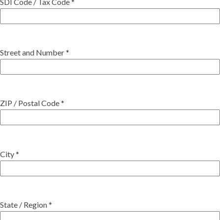
SDI Code / Tax Code *
Street and Number *
ZIP / Postal Code *
City *
State / Region *